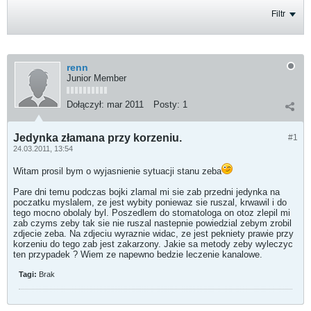
Filtr
renn
Junior Member
Dołączył:
mar 2011
Posty:
1
Jedynka złamana przy korzeniu.
#1
24.03.2011, 13:54
Witam prosil bym o wyjasnienie sytuacji stanu zeba
Pare dni temu podczas bojki zlamal mi sie zab przedni jedynka na
poczatku myslalem, ze jest wybity poniewaz sie ruszal, krwawil i do
tego mocno obolaly byl. Poszedlem do stomatologa on otoz zlepil mi
zab czyms zeby tak sie nie ruszal nastepnie powiedzial zebym zrobil
zdjecie zeba. Na zdjeciu wyraznie widac, ze jest pekniety prawie przy
korzeniu do tego zab jest zakarzony. Jakie sa metody zeby wyleczyc
ten przypadek ? Wiem ze napewno bedzie leczenie kanalowe.
Tagi:
Brak