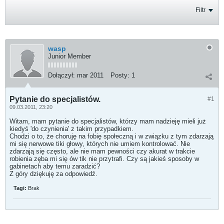
Filtr
wasp
Junior Member
Dołączył:
mar 2011
Posty:
1
Pytanie do specjalistów.
#1
09.03.2011, 23:20
Witam, mam pytanie do specjalistów, którzy mam nadzieję mieli już
kiedyś 'do czynienia' z takim przypadkiem.
Chodzi o to, że choruję na fobię społeczną i w związku z tym zdarzają
mi się nerwowe tiki głowy, których nie umiem kontrolować. Nie
zdarzają się często, ale nie mam pewności czy akurat w trakcie
robienia zęba mi się ów tik nie przytrafi. Czy są jakieś sposoby w
gabinetach aby temu zaradzić?
Z góry dziękuję za odpowiedź.
Tagi:
Brak