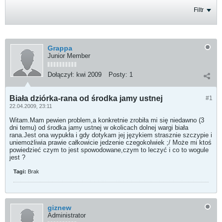
Filtr
Grappa
Junior Member
Dołączył:
kwi 2009
Posty:
1
Biała dziórka-rana od środka jamy ustnej
#1
22.04.2009, 23:11
Witam.Mam pewien problem,a konkretnie zrobiła mi się niedawno (3
dni temu) od środka jamy ustnej w okolicach dolnej wargi biała
rana.Jest ona wypukła i gdy dotykam jej językiem strasznie szczypie i
uniemożliwia prawie całkowicie jedzenie czegokolwiek ;/ Może mi ktoś
powiedzieć czym to jest spowodowane,czym to leczyć i co to wogule
jest ?
Tagi:
Brak
giznew
Administrator