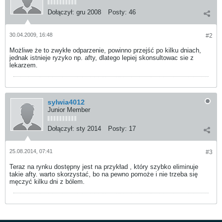
Dołączył:
gru 2008
Posty:
46
30.04.2009, 16:48
#2
Możliwe że to zwykłe odparzenie, powinno przejść po kilku dniach,
jednak istnieje ryzyko np. afty, dlatego lepiej skonsultowac sie z
lekarzem.
sylwia4012
Junior Member
Dołączył:
sty 2014
Posty:
17
25.08.2014, 07:41
#3
Teraz na rynku dostępny jest na przykład , który szybko eliminuje
takie afty. warto skorzystać, bo na pewno pomoże i nie trzeba się
męczyć kilku dni z bólem.