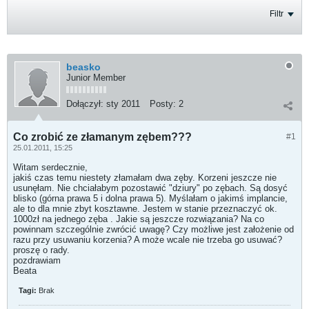
Filtr
beasko
Junior Member
Dołączył:
sty 2011
Posty:
2
Co zrobić ze złamanym zębem???
#1
25.01.2011, 15:25
Witam serdecznie,
jakiś czas temu niestety złamałam dwa zęby. Korzeni jeszcze nie
usunęłam. Nie chciałabym pozostawić "dziury" po zębach. Są dosyć
blisko (górna prawa 5 i dolna prawa 5). Myślałam o jakimś implancie,
ale to dla mnie zbyt kosztawne. Jestem w stanie przeznaczyć ok.
1000zł na jednego zęba . Jakie są jeszcze rozwiązania? Na co
powinnam szczególnie zwrócić uwagę? Czy możliwe jest założenie od
razu przy usuwaniu korzenia? A może wcale nie trzeba go usuwać?
proszę o rady.
pozdrawiam
Beata
Tagi:
Brak