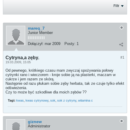
Filtr
mareq_7
Junior Member
Dołączył:
mar 2009
Posty:
1
Cytryna,a zęby.
#1
19.03.2009, 15:05
Od pewnego, krótkiego czasu mam zwyczaj spożywania połowy
cytrynki rano i wieczorem - kroje sobie ją na plasterki, maczam w
cukrze i jem razem ze skórą.
Następnie od razu płukam sobie zęby herbata, tak ze czuje tylko efekt
odświeżenia.
Czy to może być szkodliwe dla moich zębów ??
Tagi:
kwas
,
kwas cytrynowy
,
sok
,
sok z cytryny
,
witamina c
giznew
Administrator