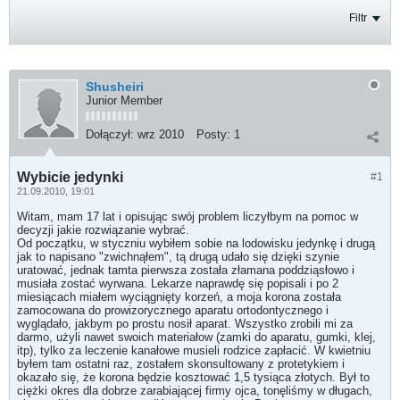
Filtr
Shusheiri
Junior Member
Dołączył:
wrz 2010
Posty:
1
Wybicie jedynki
#1
21.09.2010, 19:01
Witam, mam 17 lat i opisując swój problem liczyłbym na pomoc w
decyzji jakie rozwiązanie wybrać.
Od początku, w styczniu wybiłem sobie na lodowisku jedynkę i drugą
jak to napisano "zwichnąłem", tą drugą udało się dzięki szynie
uratować, jednak tamta pierwsza została złamana poddziąsłowo i
musiała zostać wyrwana. Lekarze naprawdę się popisali i po 2
miesiącach miałem wyciągnięty korzeń, a moja korona została
zamocowana do prowizorycznego aparatu ortodontycznego i
wyglądało, jakbym po prostu nosił aparat. Wszystko zrobili mi za
darmo, użyli nawet swoich materiałow (zamki do aparatu, gumki, klej,
itp), tylko za leczenie kanałowe musieli rodzice zapłacić. W kwietniu
byłem tam ostatni raz, zostałem skonsultowany z protetykiem i
okazało się, że korona będzie kosztować 1,5 tysiąca złotych. Był to
ciężki okres dla dobrze zarabiającej firmy ojca, tonęliśmy w długach,