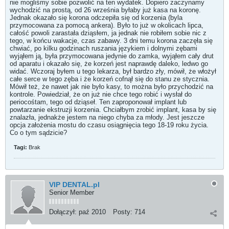
nie mogliśmy sobie pozwolić na ten wydatek. Dopiero zaczynamy
wychodzić na prostą, od 26 września byłaby już kasa na koronę.
Jednak okazało się korona odczepiła się od korzenia (byla
przymocowana za pomocą ankera). Było to już w okolicach lipca,
całość powoli zarastała dziąsłem, ja jednak nie robiłem sobie nic z
tego, w końcu wakacje, czas zabawy. 3 dni temu korona zaczęła się
chwiać, po kilku godzinach ruszania językiem i dolnymi zębami
wyjąłem ją, była przymocowana jedynie do zamka, wyjąłem cały drut
od aparatu i okazało się, że korzeń jest naprawdę daleko, ledwo go
widać. Wczoraj byłem u tego lekarza, był bardzo zły, mówił, że włożył
całe serce w tego zęba i że korzeń cofnął się do stanu ze stycznia.
Mówił też, że nawet jak nie było kasy, to można było przychodzić na
kontrole. Powiedział, że on już nie chce tego robić i wysłał do
periocośtam, tego od dziąseł. Ten zaproponował implant lub
powtarzanie ekstruzji korzenia. Chciałbym zrobić implant, kasa by się
znalazła, jednakże jestem na niego chyba za młody. Jest jeszcze
opcja założenia mostu do czasu osiągnięcia tego 18-19 roku życia.
Co o tym sądzicie?
Tagi:
Brak
VIP DENTAL.pl
Senior Member
Dołączył:
paź 2010
Posty:
714