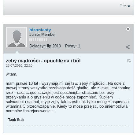
Filtr
bizoniasty
Junior Member
Dołączył:
lip 2010
Posty:
1
zęby mądrości - opuchlizna i ból
#1
23.07.2010, 22:10
witam,
mam prawie 18 lat i wyżynają mi się tzw. zęby mądrości. Na dole z
prawej strony wszystko przebiega dość gładko, ale z lewej jest totalna
rzeź - cała część szczęki jest spuchnięta, strasznie boli przy
przełykaniu a o gryzieniu w ogóle mogę zapomnieć. Kupiłem
salviasept i sachol, myję zęby tak często jak tylko mogę + aspiryna i
witamina C przeciwzapalnie. Kiedy to może przejść, bo uniemożliwia
normalne funkcjonowanie....
Tagi:
Brak