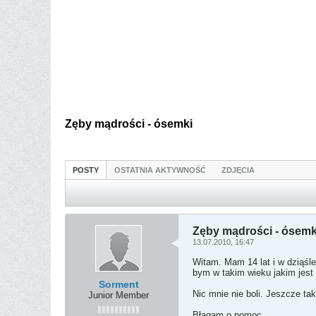
Zęby mądrości - ósemki
POSTY
OSTATNIA AKTYWNOŚĆ
ZDJĘCIA
Zęby mądrości - ósemk
13.07.2010, 16:47
Witam. Mam 14 lat i w dziąśle
bym w takim wieku jakim jest 
Sorment
Nic mnie nie boli. Jeszcze ta
Junior Member
Błagam o pomoc.