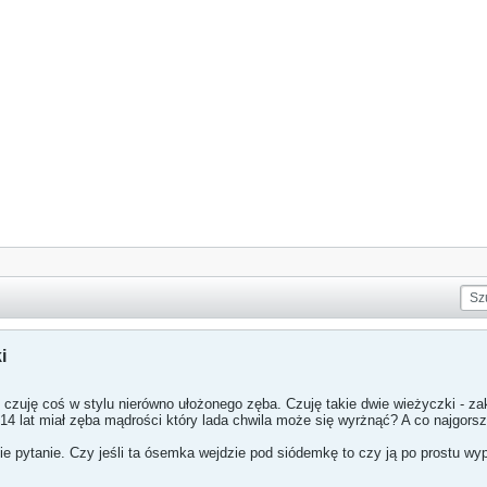
i
 czuję coś w stylu nierówno ułożonego zęba. Czuję takie dwie wieżyczki - za
14 lat miał zęba mądrości który lada chwila może się wyrżnąć? A co najgors
kie pytanie. Czy jeśli ta ósemka wejdzie pod siódemkę to czy ją po prostu wy