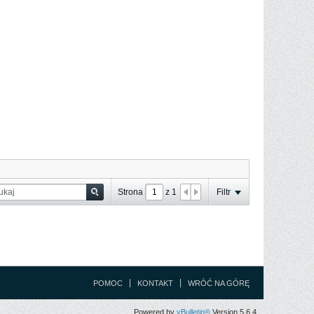
Strona
z
1
Filtr
POMOC
KONTAKT
WRÓĆ NA GÓRĘ
Powered by
vBulletin®
Version 5.6.4