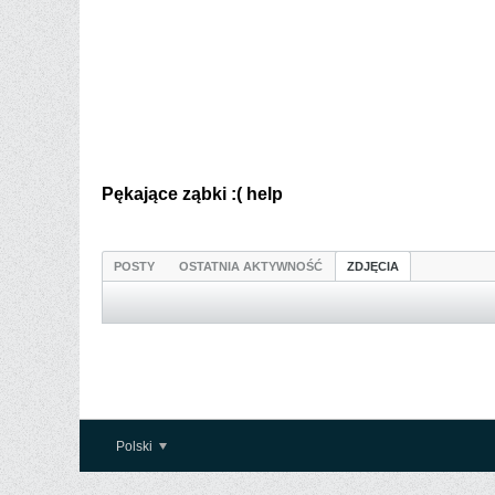
Pękające ząbki :( help
POSTY
OSTATNIA AKTYWNOŚĆ
ZDJĘCIA
Polski