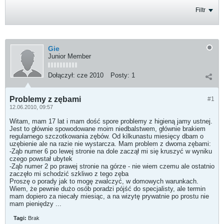
Filtr
Gie
Junior Member
Dołączył:
cze 2010
Posty:
1
Problemy z zębami
#1
12.06.2010, 09:57
Witam, mam 17 lat i mam dość spore problemy z higieną jamy ustnej.
Jest to głównie spowodowane moim niedbalstwem, głównie brakiem
regularnego szczotkowania zębów. Od kilkunastu miesięcy dbam o
uzębienie ale na razie nie wystarcza. Mam problem z dwoma zębami:
-Ząb numer 6 po lewej stronie na dole zaczął mi się kruszyć w wyniku
czego powstał ubytek
-Ząb numer 2 po prawej stronie na górze - nie wiem czemu ale ostatnio
zaczęło mi schodzić szkliwo z tego zęba
Proszę o porady jak to mogę zwalczyć, w domowych warunkach.
Wiem, że pewnie dużo osób poradzi pójść do specjalisty, ale termin
mam dopiero za niecały miesiąc, a na wizytę prywatnie po prostu nie
mam pieniędzy ...
Tagi:
Brak