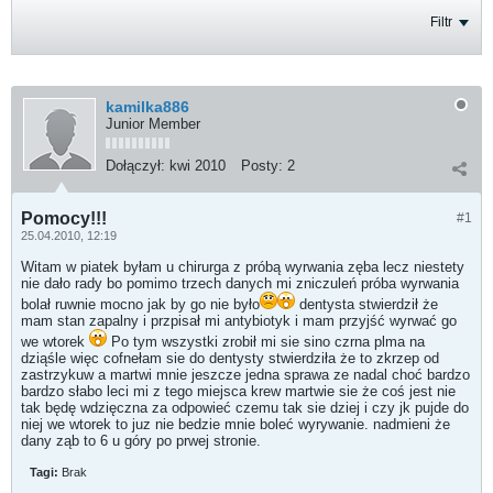
Filtr
kamilka886
Junior Member
Dołączył:
kwi 2010
Posty:
2
Pomocy!!!
#1
25.04.2010, 12:19
Witam w piatek byłam u chirurga z próbą wyrwania zęba lecz niestety
nie dało rady bo pomimo trzech danych mi zniczuleń próba wyrwania
bolał ruwnie mocno jak by go nie było
dentysta stwierdził że
mam stan zapalny i przpisał mi antybiotyk i mam przyjść wyrwać go
we wtorek
Po tym wszystki zrobił mi sie sino czrna plma na
dziąśle więc cofnełam sie do dentysty stwierdziła że to zkrzep od
zastrzykuw a martwi mnie jeszcze jedna sprawa ze nadal choć bardzo
bardzo słabo leci mi z tego miejsca krew martwie sie że coś jest nie
tak będę wdzięczna za odpowieć czemu tak sie dziej i czy jk pujde do
niej we wtorek to juz nie bedzie mnie boleć wyrywanie. nadmieni że
dany ząb to 6 u góry po prwej stronie.
Tagi:
Brak