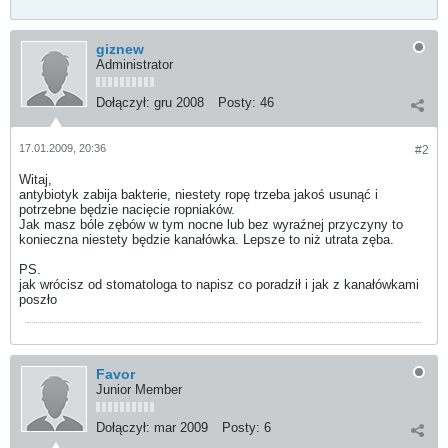
giznew
Administrator
Dołączył:
gru 2008
Posty:
46
17.01.2009, 20:36
#2
Witaj,
antybiotyk zabija bakterie, niestety ropę trzeba jakoś usunąć i
potrzebne będzie nacięcie ropniaków.
Jak masz bóle zębów w tym nocne lub bez wyraźnej przyczyny to
konieczna niestety będzie kanałówka. Lepsze to niż utrata zęba.
PS.
jak wrócisz od stomatologa to napisz co poradził i jak z kanałówkami
poszło
Favor
Junior Member
Dołączył:
mar 2009
Posty:
6