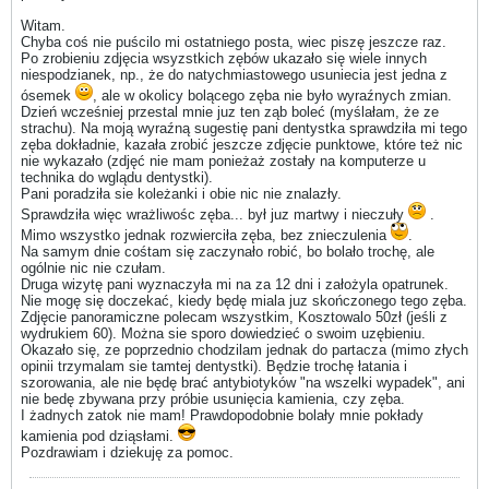
Witam.
Chyba coś nie puścilo mi ostatniego posta, wiec piszę jeszcze raz.
Po zrobieniu zdjęcia wsyzstkich zębów ukazało się wiele innych
niespodzianek, np., że do natychmiastowego usuniecia jest jedna z
ósemek
, ale w okolicy bolącego zęba nie było wyraźnych zmian.
Dzień wcześniej przestal mnie juz ten ząb boleć (myślałam, że ze
strachu). Na moją wyraźną sugestię pani dentystka sprawdziła mi tego
zęba dokładnie, kazała zrobić jeszcze zdjęcie punktowe, które też nic
nie wykazało (zdjęć nie mam ponieżaż zostały na komputerze u
technika do wglądu dentystki).
Pani poradziła sie koleżanki i obie nic nie znalazły.
Sprawdziła więc wrażliwośc zęba... był juz martwy i nieczuły
.
Mimo wszystko jednak rozwierciła zęba, bez znieczulenia
.
Na samym dnie cośtam się zaczynało robić, bo bolało trochę, ale
ogólnie nic nie czułam.
Druga wizytę pani wyznaczyła mi na za 12 dni i założyla opatrunek.
Nie mogę się doczekać, kiedy będę miala juz skończonego tego zęba.
Zdjęcie panoramiczne polecam wszystkim, Kosztowalo 50zł (jeśli z
wydrukiem 60). Można sie sporo dowiedzieć o swoim uzębieniu.
Okazało się, ze poprzednio chodzilam jednak do partacza (mimo złych
opinii trzymalam sie tamtej dentystki). Będzie trochę łatania i
szorowania, ale nie będę brać antybiotyków "na wszelki wypadek", ani
nie bedę zbywana przy próbie usunięcia kamienia, czy zęba.
I żadnych zatok nie mam! Prawdopodobnie bolały mnie pokłady
kamienia pod dziąsłami.
Pozdrawiam i dziekuję za pomoc.