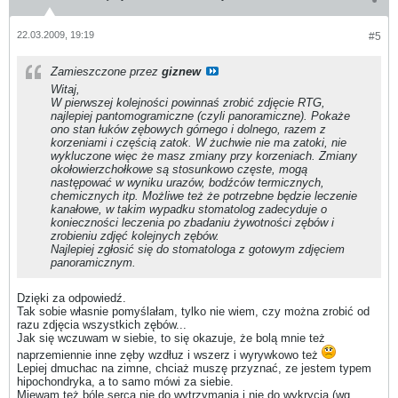
22.03.2009, 19:19
#5
Zamieszczone przez
giznew
Witaj,
W pierwszej kolejności powinnaś zrobić zdjęcie RTG,
najlepiej pantomogramiczne (czyli panoramiczne). Pokaże
ono stan łuków zębowych górnego i dolnego, razem z
korzeniami i częścią zatok. W żuchwie nie ma zatoki, nie
wykluczone więc że masz zmiany przy korzeniach. Zmiany
okołowierzchołkowe są stosunkowo częste, mogą
następować w wyniku urazów, bodźców termicznych,
chemicznych itp. Możliwe też że potrzebne będzie leczenie
kanałowe, w takim wypadku stomatolog zadecyduje o
konieczności leczenia po zbadaniu żywotności zębów i
zrobieniu zdjęć kolejnych zębów.
Najlepiej zgłosić się do stomatologa z gotowym zdjęciem
panoramicznym.
Dzięki za odpowiedź.
Tak sobie własnie pomyślałam, tylko nie wiem, czy można zrobić od
razu zdjęcia wszystkich zębów...
Jak się wczuwam w siebie, to się okazuje, że bolą mnie też
naprzemiennie inne zęby wzdłuz i wszerz i wyrywkowo też
Lepiej dmuchac na zimne, chciaż muszę przyznać, ze jestem typem
hipochondryka, a to samo mówi za siebie.
Miewam też bóle serca nie do wytrzymania i nie do wykrycia (wg