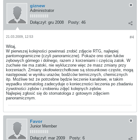
giznew
Administrator
Dołączył:
gru 2008
Posty:
46
21.03.2009, 12:53
#4
Witaj,
W pierwszej kolejności powinnaś zrobić zdjęcie RTG, najlepiej
pantomogramiczne (czyli panoramiczne). Pokaże ono stan łuków
zębowych górnego i dolnego, razem z korzeniami i częścią zatok. W
żuchwie nie ma zatoki, nie wykluczone więc że masz zmiany przy
korzeniach. Zmiany okołowierzchołkowe są stosunkowo częste, mogą
następować w wyniku urazów, bodźców termicznych, chemicznych
itp. Możliwe też że potrzebne będzie leczenie kanałowe, w takim
wypadku stomatolog zadecyduje o konieczności leczenia po zbadaniu
żywotności zębów i zrobieniu zdjęć kolejnych zębów.
Najlepiej zgłosić się do stomatologa z gotowym zdjęciem
panoramicznym.
Favor
Junior Member
Dołączył:
mar 2009
Posty:
6