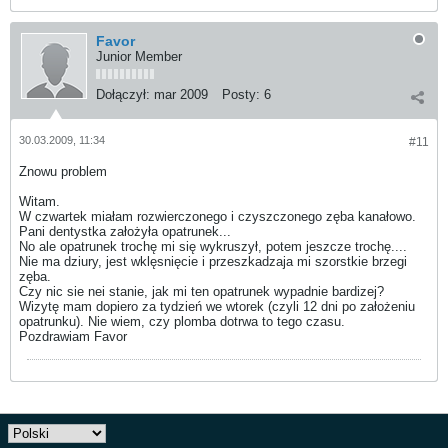
Favor
Junior Member
Dołączył:
mar 2009
Posty:
6
30.03.2009, 11:34
#11
Znowu problem
Witam.
W czwartek miałam rozwierczonego i czyszczonego zęba kanałowo.
Pani dentystka założyła opatrunek...
No ale opatrunek trochę mi się wykruszył, potem jeszcze trochę....
Nie ma dziury, jest wklęsnięcie i przeszkadzaja mi szorstkie brzegi
zęba.
Czy nic sie nei stanie, jak mi ten opatrunek wypadnie bardizej?
Wizytę mam dopiero za tydzień we wtorek (czyli 12 dni po założeniu
opatrunku). Nie wiem, czy plomba dotrwa to tego czasu.
Pozdrawiam Favor