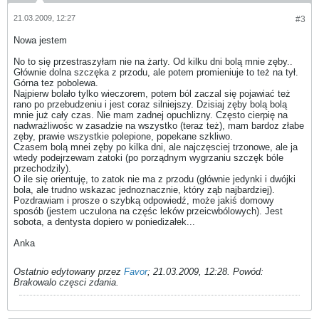
21.03.2009, 12:27
#3
Nowa jestem
No to się przestraszyłam nie na żarty. Od kilku dni bolą mnie zęby..
Głównie dolna szczęka z przodu, ale potem promieniuje to też na tył.
Górna tez pobolewa.
Najpierw bolało tylko wieczorem, potem ból zaczal się pojawiać też
rano po przebudzeniu i jest coraz silniejszy. Dzisiaj zęby bolą bolą
mnie już cały czas. Nie mam zadnej opuchlizny. Często cierpię na
nadwrażliwośc w zasadzie na wszystko (teraz też), mam bardoz złabe
zęby, prawie wszystkie polepione, popekane szkliwo.
Czasem bolą mnei zęby po kilka dni, ale najczęsciej trzonowe, ale ja
wtedy podejrzewam zatoki (po porządnym wygrzaniu szczęk bóle
przechodzily).
O ile się orientuję, to zatok nie ma z przodu (głównie jedynki i dwójki
bola, ale trudno wskazac jednoznacznie, który ząb najbardziej).
Pozdrawiam i prosze o szybką odpowiedź, może jakiś domowy
sposób (jestem uczulona na częśc leków przeicwbólowych). Jest
sobota, a dentysta dopiero w poniedizałek...
Anka
Ostatnio edytowany przez
Favor
;
21.03.2009, 12:28
.
Powód:
Brakowalo częsci zdania.