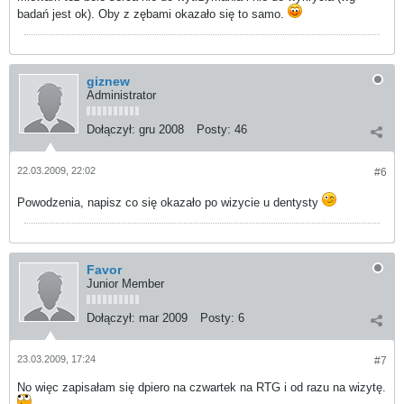
badań jest ok). Oby z zębami okazało się to samo.
giznew
Administrator
Dołączył:
gru 2008
Posty:
46
22.03.2009, 22:02
#6
Powodzenia, napisz co się okazało po wizycie u dentysty
Favor
Junior Member
Dołączył:
mar 2009
Posty:
6
23.03.2009, 17:24
#7
No więc zapisałam się dpiero na czwartek na RTG i od razu na wizytę.