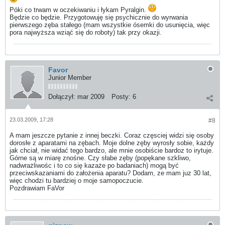
Póki co trwam w oczekiwaniu i łykam Pyralgin.
Będzie co będzie. Przygotowuję się psychicznie do wyrwania
pierwszego zęba stałego (mam wszystkie ósemki do usunięcia, więc
pora najwyższa wziąć się do roboty) tak przy okazji.
Favor
Junior Member
Dołączył:
mar 2009
Posty:
6
23.03.2009, 17:28
#8
A mam jeszcze pytanie z innej beczki. Coraz częsciej widzi się osoby
dorosłe z aparatami na zębach. Moje dolne zęby wyrosły sobie, każdy
jak chciał, nie widać tego bardzo, ale mnie osobiście bardoz to irytuje.
Górne są w miarę znośne. Czy słabe zęby (popękane szkliwo,
nadwrażliwośc i to co się kazaże po badaniach) mogą być
przeciwskazaniami do założenia aparatu? Dodam, ze mam juz 30 lat,
więc chodzi tu bardziej o moje samopoczucie.
Pozdrawiam FaVor