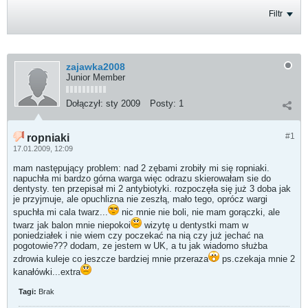
Filtr
zajawka2008
Junior Member
Dołączył:
sty 2009
Posty:
1
#1
ropniaki
17.01.2009, 12:09
mam następujący problem: nad 2 zębami zrobiły mi się ropniaki.
napuchła mi bardzo górna warga więc odrazu skierowałam sie do
dentysty. ten przepisał mi 2 antybiotyki. rozpoczęła się już 3 doba jak
je przyjmuje, ale opuchlizna nie zeszłą, mało tego, oprócz wargi
spuchła mi cala twarz...
nic mnie nie boli, nie mam gorączki, ale
twarz jak balon mnie niepokoi
wizytę u dentystki mam w
poniedziałek i nie wiem czy poczekać na nią czy już jechać na
pogotowie??? dodam, ze jestem w UK, a tu jak wiadomo służba
zdrowia kuleje co jeszcze bardziej mnie przeraza
ps.czekaja mnie 2
kanałówki...extra
Tagi:
Brak