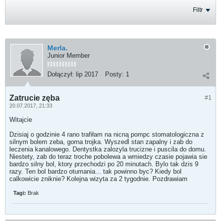
Filtr
Merla.
Junior Member
Dołączył:
lip 2017
Posty:
1
Zatrucie zęba
#1
20.07.2017, 21:33
Witajcie
Dzisiaj o godzinie 4 rano trafiłam na nicną pompc stomatologiczna z
silnym bolem zeba, gorna trojka. Wyszedl stan zapalny i zab do
leczenia kanalowego. Dentystka zalozyla trucizne i puscila do domu.
Niestety, zab do teraz troche pobolewa a wmiedzy czasie pojawia sie
bardzo silny bol, ktory przechodzi po 20 minutach. Bylo tak dzis 9
razy. Ten bol bardzo otumania... tak powinno byc? Kiedy bol
calkowicie zniknie? Kolejna wizyta za 2 tygodnie. Pozdrawiam
Tagi:
Brak