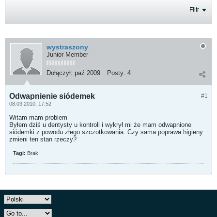
Filtr
wystraszony
Junior Member
Dołączył:
paź 2009
Posty:
4
Odwapnienie siódemek
#1
08.03.2010, 17:52
Witam mam problem
Byłem dziś u dentysty u kontroli i wykrył mi że mam odwapnione
siódemki z powodu złego szczotkowania. Czy sama poprawa higieny
zmieni ten stan rzeczy?
Tagi:
Brak