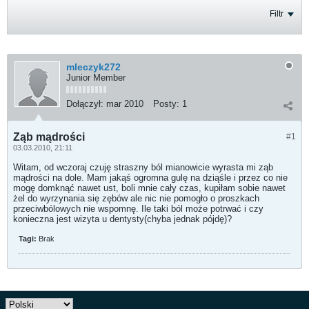
Filtr
mleczyk272
Junior Member
Dołączył:
mar 2010
Posty:
1
Ząb mądrości
#1
03.03.2010, 21:11
Witam, od wczoraj czuję straszny ból mianowicie wyrasta mi ząb
mądrości na dole. Mam jakąś ogromna gulę na dziąśle i przez co nie
mogę domknąć nawet ust, boli mnie cały czas, kupiłam sobie nawet
żel do wyrzynania się zębów ale nic nie pomogło o proszkach
przeciwbólowych nie wspomnę. Ile taki ból może potrwać i czy
konieczna jest wizyta u dentysty(chyba jednak pójdę)?
Tagi:
Brak