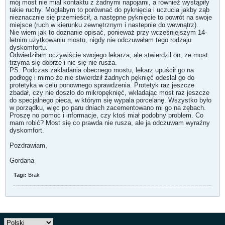
mój most nie miał kontaktu z żadnymi napojami, a również wystąpiły
takie ruchy. Mogłabym to porównać do pyknięcia i uczucia jakby ząb
nieznacznie się przemieścił, a następne pyknięcie to powrót na swoje
miejsce (ruch w kierunku zewnętrznym i nastepnie do wewnątrz).
Nie wiem jak to doznanie opisać, ponieważ przy wcześniejszym 14-
letnim użytkowaniu mostu, nigdy nie odczuwałam tego rodzaju
dyskomfortu.
Odwiedziłam oczywiście swojego lekarza, ale stwierdził on, że most
trzyma się dobrze i nic się nie rusza.
PS. Podczas zakładania obecnego mostu, lekarz upuścił go na
podłogę i mimo że nie stwierdził żadnych pęknięć odesłał go do
protetyka w celu ponownego sprawdzenia. Protetyk raz jeszcze
zbadał, czy nie doszło do mikropęknięć, wkładając most raz jeszcze
do specjalnego pieca, w którym się wypala porcelanę. Wszystko było
w porządku, więc po paru dniach zacementowano mi go na zębach.
Proszę no pomoc i informacje, czy ktoś miał podobny problem. Co
mam robić? Most się co prawda nie rusza, ale ja odczuwam wyraźny
dyskomfort.
Pozdrawiam,
Gordana
Tagi:
Brak