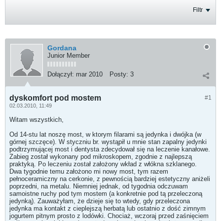
Filtr
Gordana
Junior Member
Dołączył:
mar 2010
Posty:
3
dyskomfort pod mostem
#1
02.03.2010, 11:49
Witam wszystkich,
Od 14-stu lat noszę most, w ktorym filarami są jedynka i dwójka (w
górnej szczęce). W styczniu br. wystąpił u mnie stan zapalny jedynki
podtrzymującej most i dentysta zdecydował się na leczenie kanałowe.
Zabieg został wykonany pod mikroskopem, zgodnie z najlepszą
praktyką. Po leczeniu został założony wkład z włókna szklanego.
Dwa tygodnie temu założono mi nowy most, tym razem
pełnoceramiczny na cerkonie, z pewnością bardziej estetyczny aniżeli
poprzedni, na metalu. Niemniej jednak, od tygodnia odczuwam
samoistne ruchy pod tym mostem (a konkretnie pod tą przeleczoną
jedynką). Zauważyłam, że dzieje się to wtedy, gdy przeleczona
jedynka ma kontakt z cieplejszą herbatą lub ostatnio z dość zimnym
jogurtem pitnym prosto z lodówki. Chociaż, wczoraj przed zaśnięciem