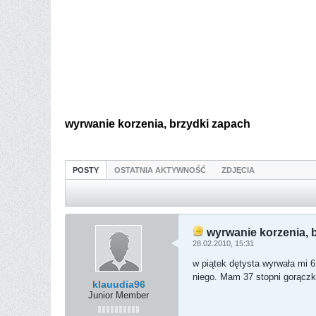
wyrwanie korzenia, brzydki zapach
POSTY
OSTATNIA AKTYWNOŚĆ
ZDJĘCIA
wyrwanie korzenia, 
28.02.2010, 15:31
w piątek dętysta wyrwała mi 6.
niego. Mam 37 stopni gorączki
klauudia96
Junior Member