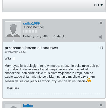
Filtr
sulka1989
Junior Member
Dołączył:
sty 2010
Posty:
1
przerwane leczenie kanałowe
#1
20.01.2010, 13:32
Witam!!
Mam pytanie w ubieglym roku w marcu, strasznie bolal mnie zab po
czym doszlo do leczenia kanalowego nie zostało ono jednak
skonczone, poniewaz pilnie musialam wyjechac z kraju, zab do
dzisiejszego dnia mnie nie boli. Mam pytanie myslicie czy z tym
zebem da sie cos jeszcze zrobic czy jest on do usuniecia?
Tagi:
Brak
kalina