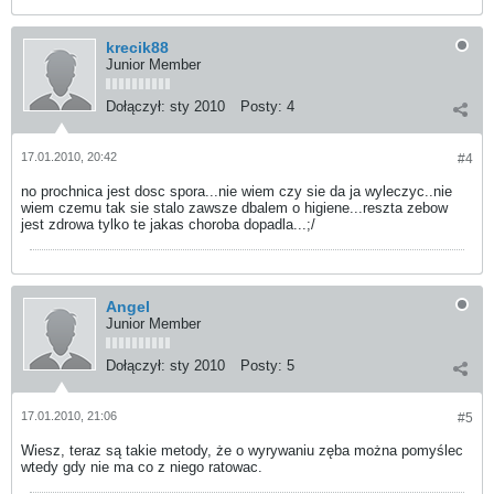
krecik88
Junior Member
Dołączył:
sty 2010
Posty:
4
17.01.2010, 20:42
#4
no prochnica jest dosc spora...nie wiem czy sie da ja wyleczyc..nie
wiem czemu tak sie stalo zawsze dbalem o higiene...reszta zebow
jest zdrowa tylko te jakas choroba dopadla...;/
Angel
Junior Member
Dołączył:
sty 2010
Posty:
5
17.01.2010, 21:06
#5
Wiesz, teraz są takie metody, że o wyrywaniu zęba można pomyślec
wtedy gdy nie ma co z niego ratowac.