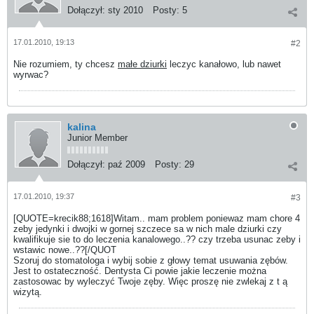
Dołączył:
sty 2010
Posty:
5
17.01.2010, 19:13
#2
Nie rozumiem, ty chcesz
małe dziurki
leczyc kanałowo, lub nawet
wyrwac?
kalina
Junior Member
Dołączył:
paź 2009
Posty:
29
17.01.2010, 19:37
#3
[QUOTE=krecik88;1618]Witam.. mam problem poniewaz mam chore 4
zeby jedynki i dwojki w gornej szczece sa w nich male dziurki czy
kwalifikuje sie to do leczenia kanalowego..?? czy trzeba usunac zeby i
wstawic nowe..??[/QUOT
Szoruj do stomatologa i wybij sobie z głowy temat usuwania zębów.
Jest to ostateczność. Dentysta Ci powie jakie leczenie można
zastosowac by wyleczyć Twoje zęby. Więc proszę nie zwlekaj z t ą
wizytą.