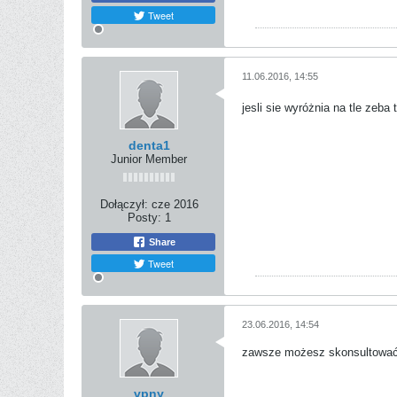
Tweet
11.06.2016, 14:55
jesli sie wyróżnia na tle zeba
denta1
Junior Member
Dołączył:
cze 2016
Posty:
1
Share
Tweet
23.06.2016, 14:54
zawsze możesz skonsultować
vpny