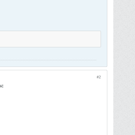
#2
ić