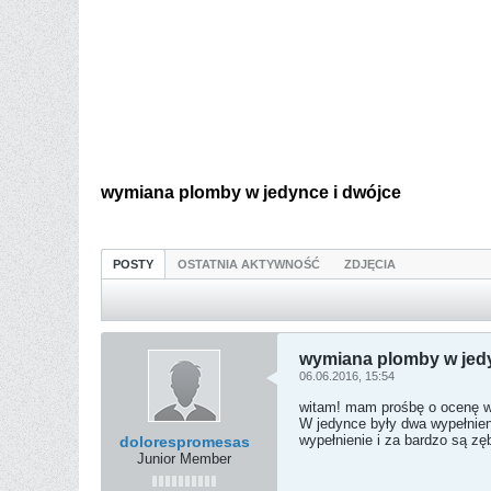
wymiana plomby w jedynce i dwójce
POSTY
OSTATNIA AKTYWNOŚĆ
ZDJĘCIA
wymiana plomby w jedy
06.06.2016, 15:54
witam! mam prośbę o ocenę wy
W jedynce były dwa wypełnien
wypełnienie i za bardzo są zę
dolorespromesas
Junior Member