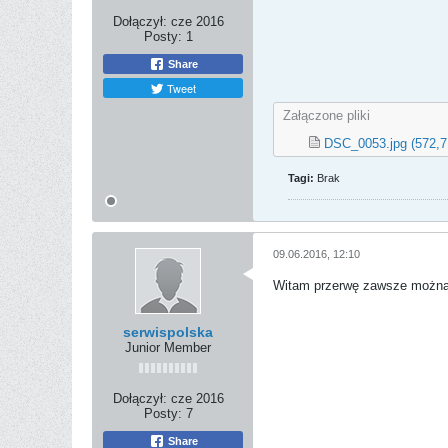
Dołączył:
cze 2016
Posty:
1
Share
Tweet
Załączone pliki
DSC_0053.jpg
(572,7
Tagi:
Brak
09.06.2016, 12:10
Witam przerwę zawsze można z
serwispolska
Junior Member
Dołączył:
cze 2016
Posty:
7
Share