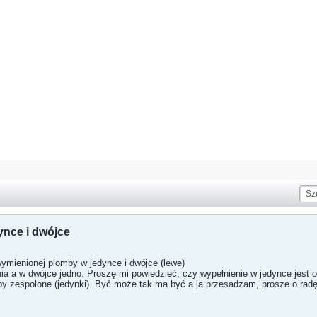
nce i dwójce
mienionej plomby w jedynce i dwójce (lewe)
ia a w dwójce jedno. Proszę mi powiedzieć, czy wypełnienie w jedynce jest 
by zespolone (jedynki). Być może tak ma być a ja przesadzam, prosze o radę,