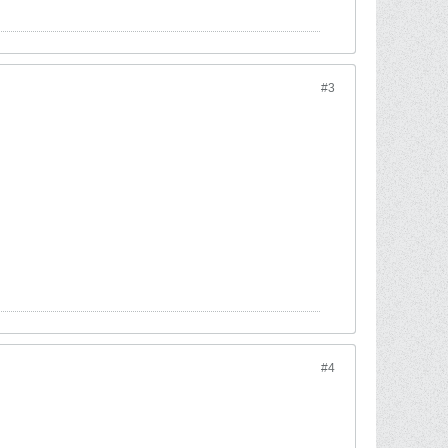
#3
#4