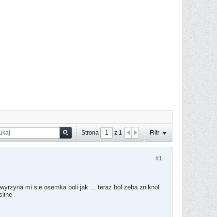
Strona
z
1
Filtr
#1
yrzyna mi sie osemka boli jak ... teraz bol zeba zniknol
sline