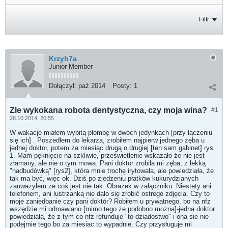
Filtr
Krzyh7a
Junior Member
Dołączył:
paź 2014
Posty:
1
Źle wykokana robota dentystyczna, czy moja wina?
#1
28.10.2014, 20:55
W wakacje miałem wybitą plombę w dwóch jedynkach [przy łączeniu
się ich] . Poszedłem do lekarza, zrobiłem najpierw jednego zęba u
jednej doktor, potem za miesiąc drugą o drugiej [ten sam gabinet] rys
1. Mam pęknięcie na szkliwie, prześwietlenie wskazało że nie jest
złamany, ale nie o tym mowa. Pani doktor zrobiła mi zęba, z lekką
"nadbudówką" [rys2], która mnie trochę irytowała, ale powiedziała, że
tak ma być, więc ok. Dziś po zjedzeniu płatków kukurydzianych
zauważyłem że coś jest nie tak. Obrazek w załączniku. Niestety ani
telefonem, ani lustrzanką nie dało się zrobić ostrego zdjęcia. Czy to
moje zaniedbanie czy pani doktór? Robiłem u prywatnego, bo na nfz
wszędzie mi odmawiano [mimo tego że podobno można]-jedna doktor
powiedziała, że z tym co nfz refunduje "to dziadostwo" i ona sie nie
podejmie tego bo za miesiac to wypadnie. Czy przysługuje mi