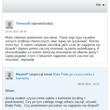
Filtr
TomaszB
odpowiedział(a)
10.04.2014, 08:45
Moim zdaniem powinieneś poczekać. Pasty tego typu są pełne
rożnych środków chemicznych, więc lepiej nie ryzykować. Różnie
może być. A zatem cierpliwie odczekaj jakiś czas do zagojenia się
dziąseł i dopiero potem zacznij stosować tą pastę wybielkajacą. A
skonsultowałeś ze swoim dentystą stosowanie tej właśnie pasty?
Lepiej pogadać o tym z lekarzem najpierws zanim zacznie się
stosować, naprawdę.
MasterP
rozpoczął temat
Biała Perła po czyszczeniu z
kamienia.
08.04.2014, 18:22
Witam,
dzisiaj miałem czyszczenie zębów z kamienia (scaling +
piaskowanie). Czy po tym zabiegu mogę odrazu zacząć używać
Białej Perły . Czy powinienem poczekać na zagojenie się dziąseł?