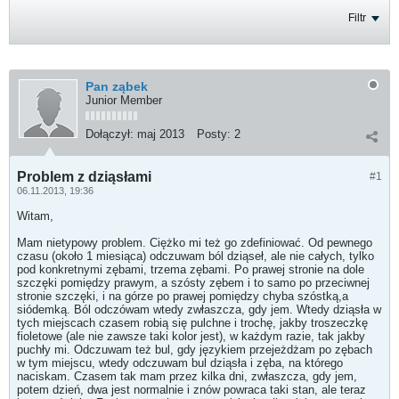
Filtr
Pan ząbek
Junior Member
Dołączył:
maj 2013
Posty:
2
Problem z dziąsłami
#1
06.11.2013, 19:36
Witam,
Mam nietypowy problem. Ciężko mi też go zdefiniować. Od pewnego
czasu (około 1 miesiąca) odczuwam ból dziąseł, ale nie całych, tylko
pod konkretnymi zębami, trzema zębami. Po prawej stronie na dole
szczęki pomiędzy prawym, a szósty zębem i to samo po przeciwnej
stronie szczęki, i na górze po prawej pomiędzy chyba szóstką,a
siódemką. Ból odczówam wtedy zwłaszcza, gdy jem. Wtedy dziąsła w
tych miejscach czasem robią się pulchne i trochę, jakby troszeczkę
fioletowe (ale nie zawsze taki kolor jest), w każdym razie, tak jakby
puchły mi. Odczuwam też bul, gdy językiem przejeżdżam po zębach
w tym miejscu, wtedy odczuwam bul dziąsła i zęba, na którego
naciskam. Czasem tak mam przez kilka dni, zwłaszcza, gdy jem,
potem dzień, dwa jest normalnie i znów powraca taki stan, ale teraz