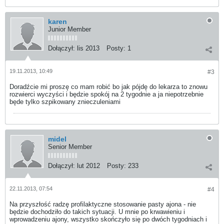
karen
Junior Member
Dołączył:
lis 2013
Posty:
1
19.11.2013, 10:49
#3
Doradźcie mi proszę co mam robić bo jak pójdę do lekarza to znowu
rozwierci wyczyści i będzie spokój na 2 tygodnie a ja niepotrzebnie
będe tylko szpikowany znieczuleniami
midel
Senior Member
Dołączył:
lut 2012
Posty:
233
22.11.2013, 07:54
#4
Na przyszłość radzę profilaktyczne stosowanie pasty ajona - nie
będzie dochodziło do takich sytuacji. U mnie po krwawieniu i
wprowadzeniu ajony, wszystko skończyło się po dwóch tygodniach i