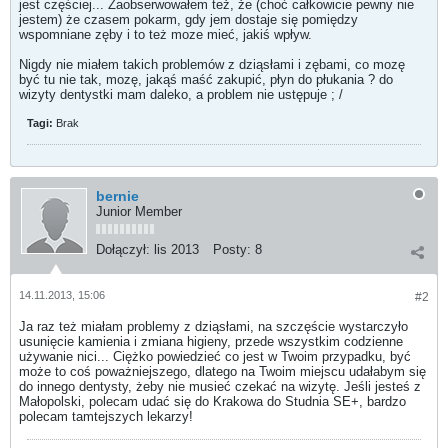
jest częściej... Zaobserwowałem też, że (choć całkowicie pewny nie
jestem) że czasem pokarm, gdy jem dostaje się pomiędzy
wspomniane zęby i to też moze mieć, jakiś wpływ.
Nigdy nie miałem takich problemów z dziąsłami i zębami, co mozę
być tu nie tak, mozę, jakąś maść zakupić, płyn do płukania ? do
wizyty dentystki mam daleko, a problem nie ustępuje ; /
Tagi:
Brak
bernie
Junior Member
Dołączył:
lis 2013
Posty:
8
14.11.2013, 15:06
#2
Ja raz też miałam problemy z dziąsłami, na szczęście wystarczyło
usunięcie kamienia i zmiana higieny, przede wszystkim codzienne
używanie nici... Ciężko powiedzieć co jest w Twoim przypadku, być
może to coś poważniejszego, dlatego na Twoim miejscu udałabym się
do innego dentysty, żeby nie musieć czekać na wizytę. Jeśli jesteś z
Małopolski, polecam udać się do Krakowa do Studnia SE+, bardzo
polecam tamtejszych lekarzy!