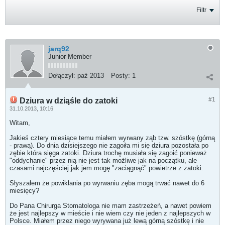
Filtr
jarq92
Junior Member
Dołączył:
paź 2013
Posty:
1
#1
Dziura w dziąśle do zatoki
31.10.2013, 10:16
Witam,
Jakieś cztery miesiące temu miałem wyrwany ząb tzw. szóstkę (górną
- prawą). Do dnia dzisiejszego nie zagoiła mi się dziura pozostała po
zębie która sięga zatoki. Dziura trochę musiała się zagoić ponieważ
"oddychanie" przez nią nie jest tak możliwe jak na początku, ale
czasami najczęściej jak jem mogę "zaciągnąć" powietrze z zatoki.
Słyszałem że powikłania po wyrwaniu zęba mogą trwać nawet do 6
miesięcy?
Do Pana Chirurga Stomatologa nie mam zastrzeżeń, a nawet powiem
że jest najlepszy w mieście i nie wiem czy nie jeden z najlepszych w
Polsce. Miałem przez niego wyrywana już lewą górną szóstkę i nie