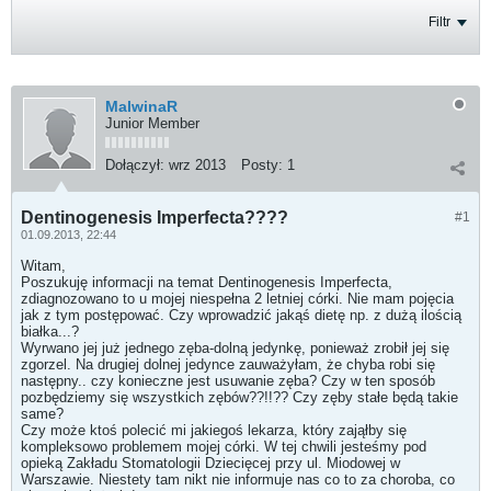
Filtr
MalwinaR
Junior Member
Dołączył:
wrz 2013
Posty:
1
Dentinogenesis Imperfecta????
#1
01.09.2013, 22:44
Witam,
Poszukuję informacji na temat Dentinogenesis Imperfecta,
zdiagnozowano to u mojej niespełna 2 letniej córki. Nie mam pojęcia
jak z tym postępować. Czy wprowadzić jakąś dietę np. z dużą ilością
białka...?
Wyrwano jej już jednego zęba-dolną jedynkę, ponieważ zrobił jej się
zgorzel. Na drugiej dolnej jedynce zauważyłam, że chyba robi się
następny.. czy konieczne jest usuwanie zęba? Czy w ten sposób
pozbędziemy się wszystkich zębów??!!?? Czy zęby stałe będą takie
same?
Czy może ktoś polecić mi jakiegoś lekarza, który zająłby się
kompleksowo problemem mojej córki. W tej chwili jesteśmy pod
opieką Zakładu Stomatologii Dziecięcej przy ul. Miodowej w
Warszawie. Niestety tam nikt nie informuje nas co to za choroba, co