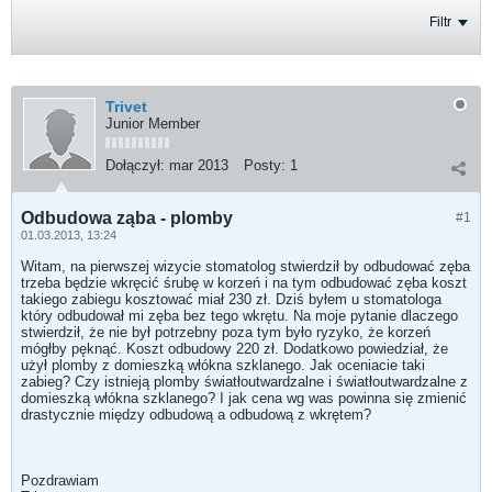
Filtr
Trivet
Junior Member
Dołączył:
mar 2013
Posty:
1
Odbudowa ząba - plomby
#1
01.03.2013, 13:24
Witam, na pierwszej wizycie stomatolog stwierdził by odbudować zęba
trzeba będzie wkręcić śrubę w korzeń i na tym odbudować zęba koszt
takiego zabiegu kosztować miał 230 zł. Dziś byłem u stomatologa
który odbudował mi zęba bez tego wkrętu. Na moje pytanie dlaczego
stwierdził, że nie był potrzebny poza tym było ryzyko, że korzeń
mógłby pęknąć. Koszt odbudowy 220 zł. Dodatkowo powiedział, że
użył plomby z domieszką włókna szklanego. Jak oceniacie taki
zabieg? Czy istnieją plomby światłoutwardzalne i światłoutwardzalne z
domieszką włókna szklanego? I jak cena wg was powinna się zmienić
drastycznie między odbudową a odbudową z wkrętem?
Pozdrawiam