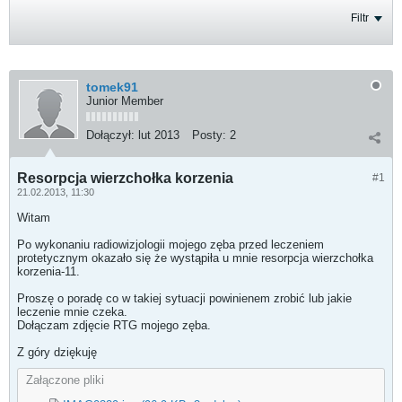
Filtr
tomek91
Junior Member
Dołączył:
lut 2013
Posty:
2
Resorpcja wierzchołka korzenia
#1
21.02.2013, 11:30
Witam
Po wykonaniu radiowizjologii mojego zęba przed leczeniem
protetycznym okazało się że wystąpiła u mnie resorpcja wierzchołka
korzenia-11.
Proszę o poradę co w takiej sytuacji powinienem zrobić lub jakie
leczenie mnie czeka.
Dołączam zdjęcie RTG mojego zęba.
Z góry dziękuję
Załączone pliki