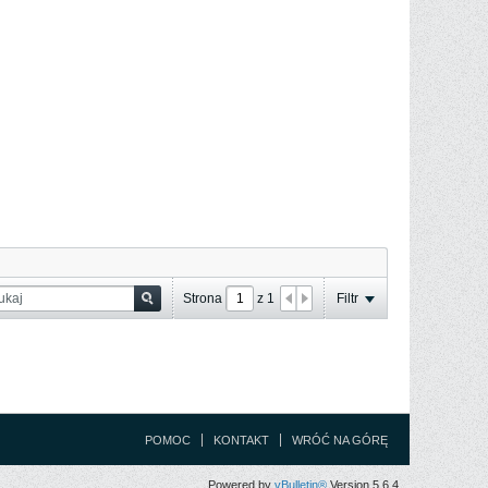
Strona
z
1
Filtr
POMOC
KONTAKT
WRÓĆ NA GÓRĘ
Powered by
vBulletin®
Version 5.6.4