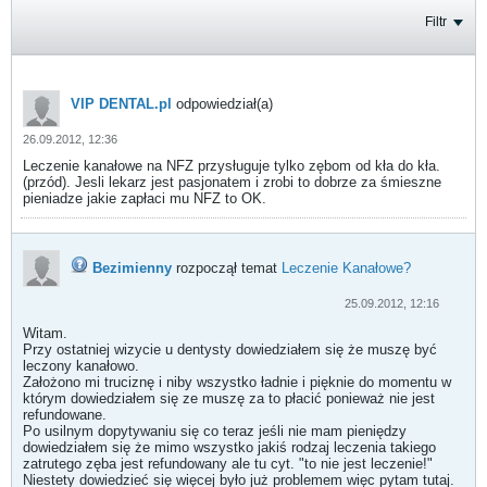
Filtr
VIP DENTAL.pl
odpowiedział(a)
26.09.2012, 12:36
Leczenie kanałowe na NFZ przysługuje tylko zębom od kła do kła.
(przód). Jesli lekarz jest pasjonatem i zrobi to dobrze za śmieszne
pieniadze jakie zapłaci mu NFZ to OK.
Bezimienny
rozpoczął temat
Leczenie Kanałowe?
25.09.2012, 12:16
Witam.
Przy ostatniej wizycie u dentysty dowiedziałem się że muszę być
leczony kanałowo.
Założono mi truciznę i niby wszystko ładnie i pięknie do momentu w
którym dowiedziałem się ze muszę za to płacić ponieważ nie jest
refundowane.
Po usilnym dopytywaniu się co teraz jeśli nie mam pieniędzy
dowiedziałem się że mimo wszystko jakiś rodzaj leczenia takiego
zatrutego zęba jest refundowany ale tu cyt. "to nie jest leczenie!"
Niestety dowiedzieć się więcej było już problemem więc pytam tutaj.