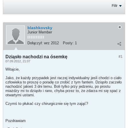
Filtr
blashkovsky
Junior Member
Dołączył:
wrz 2012
Posty:
1
Dziąsło nachodzi na ósemkę
#1
07.09.2012, 21:07
Witajcie,
Jako, że każdy przypadek jest raczej indywidualny jesli chodzi o ciało
człowieka to proszę o poradę co zrobić z tym fantem. Dziąsło zaczeło
nachodzić jakieś 3 dni temu. Boli tylko przy jedzeniu, po prostu
miażdzy mi to dziąsło i rano, chyba przez to, że zdarza mi się spać z
otwartymi ustami.
Czymś to płukać czy chirurgicznie się tym zająć?
Pozdrawiam