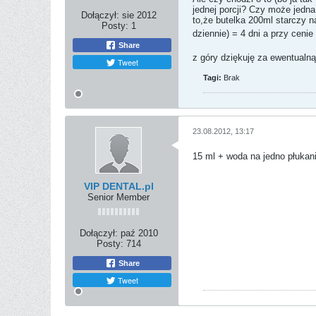
jednej porcji? Czy może jedna
Dołączył:
sie 2012
to,że butelka 200ml starczy n
Posty:
1
dziennie) = 4 dni a przy ceni
Share
z góry dziękuję za ewentualn
Tweet
Tagi:
Brak
23.08.2012, 13:17
15 ml + woda na jedno płukani
VIP DENTAL.pl
Senior Member
Dołączył:
paź 2010
Posty:
714
Share
Tweet