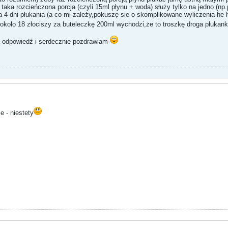
 taka rozcieńczona porcja (czyli 15ml płynu + woda) służy tylko na jedno (np
a 4 dni płukania (a co mi zależy,pokuszę sie o skomplikowane wyliczenia he h
e około 18 złociszy za buteleczkę 200ml wychodzi,że to troszkę droga płukank
ą odpowiedź i serdecznie pozdrawiam
e - niestety