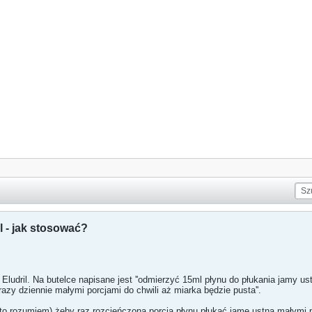
l - jak stosować?
ludril. Na butelce napisane jest ''odmierzyć 15ml płynu do płukania jamy u
razy dziennie małymi porcjami do chwili aż miarka będzie pusta''.
k to rozumiem) żeby raz rozcieńczoną porcją płynu płukać jamę ustną małymi p