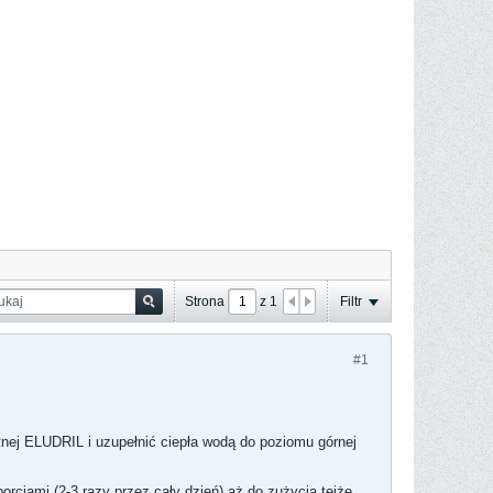
Strona
z
1
Filtr
#1
stnej ELUDRIL i uzupełnić ciepła wodą do poziomu górnej
orcjami (2-3 razy przez cały dzień) aż do zużycia tejże