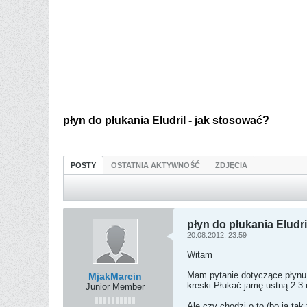
płyn do płukania Eludril - jak stosować?
POSTY
OSTATNIA AKTYWNOŚĆ
ZDJĘCIA
płyn do płukania Eludri
20.08.2012, 23:59
Witam
Mam pytanie dotyczące płynu E
MjakMarcin
kreski.Płukać jamę ustną 2-3 
Junior Member
Ale czy chodzi o to (bo ja ta