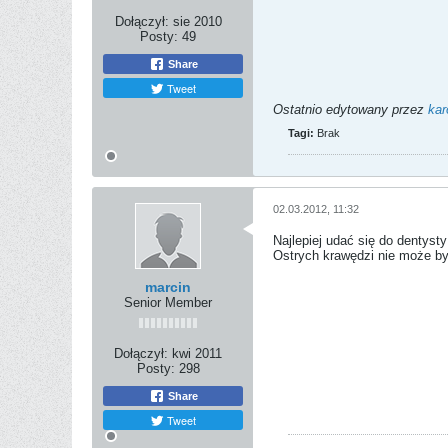
Dołączył:
sie 2010
Posty:
49
Share
Tweet
Ostatnio edytowany przez
kar
Tagi:
Brak
02.03.2012, 11:32
Najlepiej udać się do dentysty
Ostrych krawędzi nie może by
marcin
Senior Member
Dołączył:
kwi 2011
Posty:
298
Share
Tweet