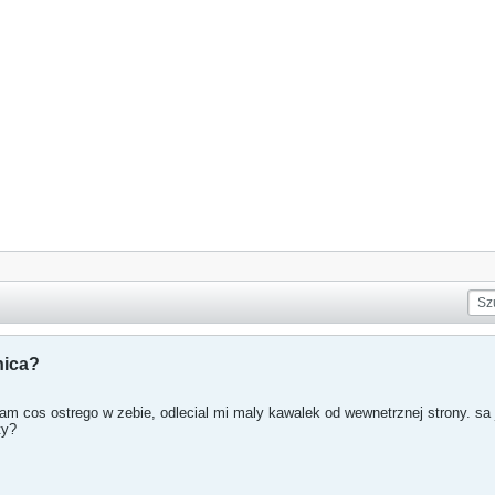
nica?
m cos ostrego w zebie, odlecial mi maly kawalek od wewnetrznej strony. sa 
ty?