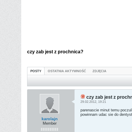
czy zab jest z prochnica?
POSTY
OSTATNIA AKTYWNOŚĆ
ZDJĘCIA
czy zab jest z proch
29.02.2012, 19:21
parenascie minut temu poczula
powinnam udac sie do dentys
karolajn
Member