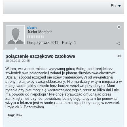
Filtr
dzon
Junior Member
Dołączył:
wrz 2011
Posty:
1
połączenie szczękowo zatokowe
#1
10.09.2011, 22:45
Witam, we wtorek miałam wyrywaną górną 6stkę, po ktorej lekarz
stwierdził owe połączenie i załatał je płatem śluzówkowo-okostnym.
Dzisiaj [sobota] rozszedł się szew (materacowy?) od wewnętrznej
strony i płat jakby zwisa obkurczony. Nie ma dziury w tym miejscu a w
miarę twarde jakby dziąsło lecz bardzo wrażliwe przy dotyku. Mam
pytanie czy płat mógł się wystarczająco wgoić przez te kilka dni i nie
ma powodu do niepokoju? Nie chcę sprawdzac dmuchając przez
zamknięty nos czy leci powietrze, bo się boję, a pytam bo ponowna
wizyta u lekarza jest w środę ( a ostatnio oglądał sytuację w czwartek
i było ok ). Pozdrawiam
Tagi:
Brak