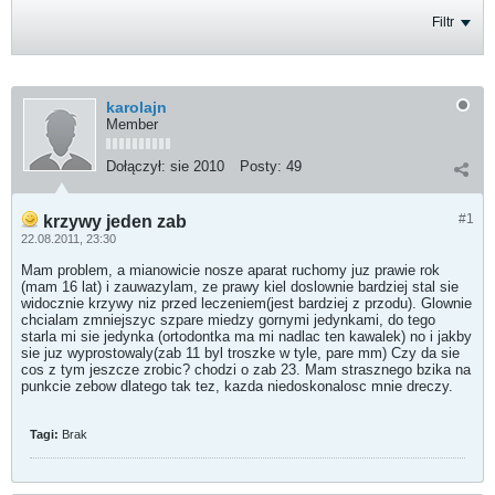
Filtr
karolajn
Member
Dołączył:
sie 2010
Posty:
49
#1
krzywy jeden zab
22.08.2011, 23:30
Mam problem, a mianowicie nosze aparat ruchomy juz prawie rok
(mam 16 lat) i zauwazylam, ze prawy kiel doslownie bardziej stal sie
widocznie krzywy niz przed leczeniem(jest bardziej z przodu). Glownie
chcialam zmniejszyc szpare miedzy gornymi jedynkami, do tego
starla mi sie jedynka (ortodontka ma mi nadlac ten kawalek) no i jakby
sie juz wyprostowaly(zab 11 byl troszke w tyle, pare mm) Czy da sie
cos z tym jeszcze zrobic? chodzi o zab 23. Mam strasznego bzika na
punkcie zebow dlatego tak tez, kazda niedoskonalosc mnie dreczy.
Tagi:
Brak