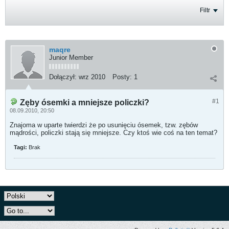
Filtr
maqre
Junior Member
Dołączył:
wrz 2010
Posty:
1
#1
Zęby ósemki a mniejsze policzki?
08.09.2010, 20:50
Znajoma w uparte twierdzi że po usunięciu ósemek, tzw. zębów
mądrości, policzki stają się mniejsze. Czy ktoś wie coś na ten temat?
Tagi:
Brak