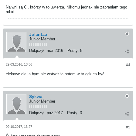
Naiwni są Ci, którzy w to uwierzą. Nikomu jednak nie zabraniam tego
robić.
Jolantaa
Junior Member
Dołączył:
mar 2016
Posty:
8
29.03.2016, 13:56
#4
ciekawe ale ja bym sie wstydziła potem w tv gdzies być
Sykwa
Junior Member
Dołączył:
paź 2017
Posty:
3
09.10.2017, 13:27
#5