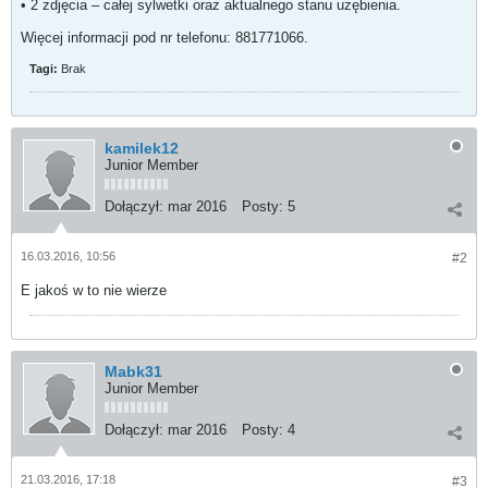
• 2 zdjęcia – całej sylwetki oraz aktualnego stanu uzębienia.
Więcej informacji pod nr telefonu: 881771066.
Tagi:
Brak
kamilek12
Junior Member
Dołączył:
mar 2016
Posty:
5
16.03.2016, 10:56
#2
E jakoś w to nie wierze
Mabk31
Junior Member
Dołączył:
mar 2016
Posty:
4
21.03.2016, 17:18
#3