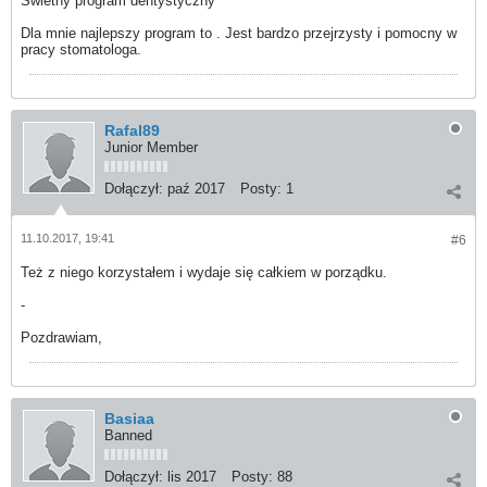
Świetny program dentystyczny
Dla mnie najlepszy program to . Jest bardzo przejrzysty i pomocny w
pracy stomatologa.
Rafal89
Junior Member
Dołączył:
paź 2017
Posty:
1
11.10.2017, 19:41
#6
Też z niego korzystałem i wydaje się całkiem w porządku.
-
Pozdrawiam,
Basiaa
Banned
Dołączył:
lis 2017
Posty:
88