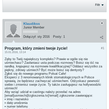
Filtr
Klaudikss
Junior Member
Dołączył:
sty 2016
Posty:
1
Program, który zmieni twoje życie!
#1
15.01.2016, 13:14
Zęby to Twój największy kompleks? Prawie w ogóle się nie
uśmiechasz? Zasłaniasz usta podczas rozmowy? Boisz się iść na
randkę, krępujesz na rozmowie kwalifikacyjnej? Oddasz wszystko za
piękny, zdrowy uśmiech? Być może boisz się dentysty?
Zgłoś się do nowego programu Polsat Cafe!
Eksperci z 3 renomowanych klinik stomatologicznych w Polsce
sprawią, że będziesz zachwycać uśmiechem. Odzyskasz pewność
siebie i zmienisz swoje życie. Ty także zasługujesz na hollywoodzki
uśmiech!
Aby wziąć udział w castingu należy przesłać na adres
[email]usmiech@zgloszenia.tv[/email] zgłoszenie zawierające:
• imię i nazwisko
• datę urodzenia
• numer telefonu