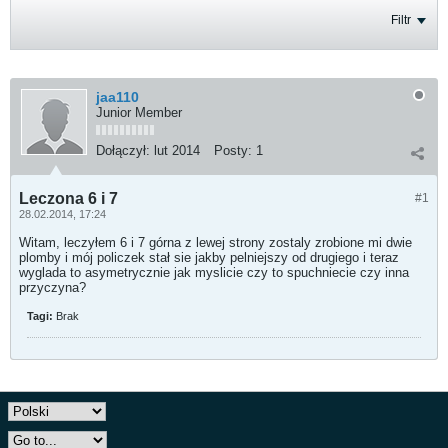
Filtr
jaa110
Junior Member
Dołączył:
lut 2014
Posty:
1
Leczona 6 i 7
#1
28.02.2014, 17:24
Witam, leczyłem 6 i 7 górna z lewej strony zostaly zrobione mi dwie
plomby i mój policzek stał sie jakby pelniejszy od drugiego i teraz
wyglada to asymetrycznie jak myslicie czy to spuchniecie czy inna
przyczyna?
Tagi:
Brak