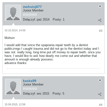
mohsinj677
Junior Member
Dołączył:
paź 2014
Posty:
1
10.10.2014, 14:59
#3
Mohsin
I would add that since the spaprania repair teeth by a dentist
publicznrgo I caught trauma and did not go to the dentist today and I
was not. really long, long time put off money to repair teeth. once you
have, I would like to ask how dearly me come out and whether that
amount is enough already possess.
advance thanks
kaska99
Junior Member
Dołączył:
wrz 2015
Posty:
5
15.09.2015, 12:58
#4