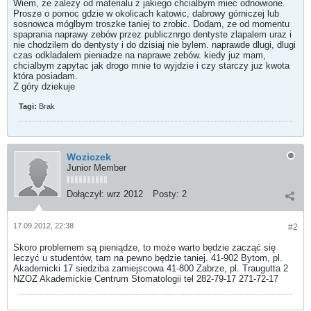
Wiem, ze zalezy od materialu z jakiego chcialbym miec odnowione.
Prosze o pomoc gdzie w okolicach katowic, dabrowy górniczej lub
sosnowca móglbym troszke taniej to zrobic. Dodam, ze od momentu
spaprania naprawy zebów przez publicznrgo dentyste zlapalem uraz i
nie chodzilem do dentysty i do dzisiaj nie bylem. naprawde dlugi, dlugi
czas odkladalem pieniadze na naprawe zebów. kiedy juz mam,
chcialbym zapytac jak drogo mnie to wyjdzie i czy starczy juz kwota
która posiadam.
Z góry dziekuje
Tagi:
Brak
Woziczek
Junior Member
Dołączył:
wrz 2012
Posty:
2
17.09.2012, 22:38
#2
Skoro problemem są pieniądze, to może warto będzie zacząć się
leczyć u studentów, tam na pewno będzie taniej. 41-902 Bytom, pl.
Akademicki 17 siedziba zamiejscowa 41-800 Zabrze, pl. Traugutta 2
NZOZ Akademickie Centrum Stomatologii tel 282-79-17 271-72-17