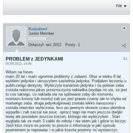
Filtr
Kolodent
Junior Member
Dołączył:
wrz 2012
Posty:
1
PROBLEM z JEDYNKAMI
#1
05.09.2012, 14:45
Witam na forum.
mam 20 lat i mam ogromne problemy z zebami. Otoz w wieku 8 lat
wybilem jedynke i ukruszylem sasiednia jedynke. Podjalem leczeniu u
publiczengo dentysty. Wyleczyla kanalowo jedynke i na polowe zeba
zostala nalozona jakas przezroczysta nakladka.(wydaje mi sie, ze jest
to cos takiego, co naklada sie na spilowane zeby do momentu
montazu korony lub mostu) zab juz jest prawie czarny ale to chyba od
martwego zeba. druga jedynka(prawa) zostala lekko naruszona i
zostala rówzniez wyleczona, lecz po pewnym okresie czasu plombva
wypadla i zab zaczal sie psuc. oprocz tego nie mam jeszcze dwójki
lewej ale posiadam jeszcze korzen, którego nie wyleczylem . Stan
wyglada tak ze mam 3 zabki do roboty i nie wiem jak i gdzie to leczyc
Jesli ktos moze mi pomóc to prosze o informacje w jaki sposob
powinienem je naprawiac i w jakie koszta powinny mi wystarczyc.