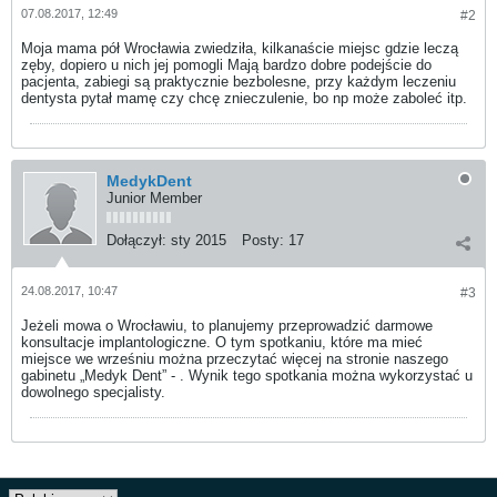
07.08.2017, 12:49
#2
Moja mama pół Wrocławia zwiedziła, kilkanaście miejsc gdzie leczą
zęby, dopiero u nich jej pomogli Mają bardzo dobre podejście do
pacjenta, zabiegi są praktycznie bezbolesne, przy każdym leczeniu
dentysta pytał mamę czy chcę znieczulenie, bo np może zaboleć itp.
MedykDent
Junior Member
Dołączył:
sty 2015
Posty:
17
24.08.2017, 10:47
#3
Jeżeli mowa o Wrocławiu, to planujemy przeprowadzić darmowe
konsultacje implantologiczne. O tym spotkaniu, które ma mieć
miejsce we wrześniu można przeczytać więcej na stronie naszego
gabinetu „Medyk Dent” - . Wynik tego spotkania można wykorzystać u
dowolnego specjalisty.