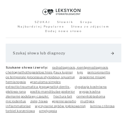
SZUKAJ
Słownik
Grupa
Najbardziej Popularne
Słowa ze zdjęciem
Dodaj nowe słowo
arrow_forward
Szukane słowa i zwroty:
radiodiagnosis, roentgenodiagnosis
cheilognathothopalatoschisis (faux łupina)
kęs
pericoronaritis
os temporale (processus styloideus, squama)
zapalenie miazgi
hemianopsia
granuloma simplex
extractio traumatica (expugnatio) dentis ,
dysplazja kostniwna
płatowa rana
positio mandibulae posterior
wyspa kostna
złamanie podstawy czaszki:
fractura tali
cementoblastoma
microdentus
ziele, trawa
gojenie sanatio
multipex
inflammatoriae
wyrzynanie zębów (ząbkowanie)
lamina cribrosa
torbiel korzeniowa
amplyopsia