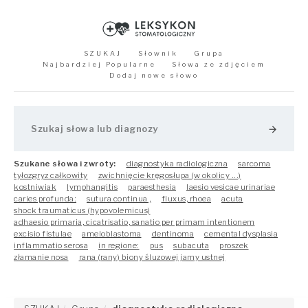
SZUKAJ
Słownik
Grupa
Najbardziej Popularne
Słowa ze zdjęciem
Dodaj nowe słowo
arrow_forward
Szukane słowa i zwroty:
diagnostyka radiologiczna
sarcoma
tyłozgryz całkowity
zwichnięcie kręgosłupa (w okolicy ...)
kostniwiak
lymphangitis
paraesthesia
laesio vesicae urinariae
caries profunda:
sutura continua ,
fluxus, rhoea
acuta
shock traumaticus (hypovolemicus)
adhaesio primaria, cicatrisatio, sanatio per primam intentionem
excisio fistulae
ameloblastoma
dentinoma
cemental dysplasia
inflammatio serosa
in regione:
pus
subacuta
proszek
złamanie nosa
rana (rany) biony śluzowej jamy ustnej