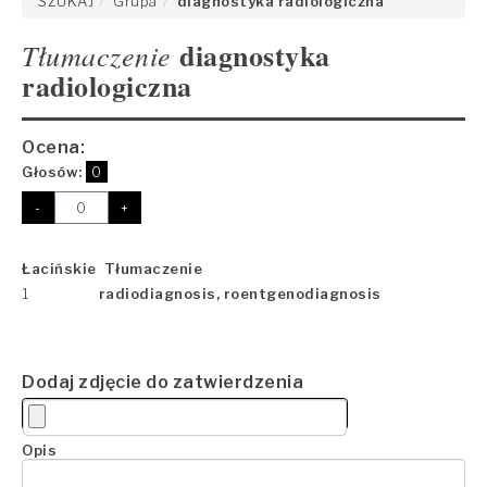
SZUKAJ
Grupa
diagnostyka radiologiczna
diagnostyka
Tłumaczenie
radiologiczna
Ocena:
Głosów:
0
-
+
Łacińskie Tłumaczenie
1
radiodiagnosis, roentgenodiagnosis
Dodaj zdjęcie do zatwierdzenia
Opis