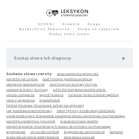
SZUKAJ
Słownik
Grupa
Najbardziej Popularne
Słowa ze zdjęciem
Dodaj nowe słowo
arrow_forward
Szukane słowa i zwroty:
poszczepienna gorączka
parotitis recurrens
post trauma (posttraumatica)
złamanie patologiczne
zwichnięcie żuchwy do tyłu
zapalenie kości (żuchwy,
arthritis temporomandibularis:
insula compacta
wyrośl kostna
narkoza (znieczulenie ogólne)
rana z ukąszenia
anaesthesia
torbiel śluzowa (śluzowiak zatoki szczękowej
rak podstawnokomórkowy
zator tętnicy środkowej siatkówki
zniekształcające przewlekłe zapalenie stawu skroniowo-żuchwowego
parotitis epidemica (mumps)
przodożuchwie positio
zespół objawów chorobowych stawu skroniowo-żuchwowego
wysiękowe
ulcus decubitale
kręgosłupa zwichniecie
palpatio
woda dwukrotnie destylowana
abscessus buccae