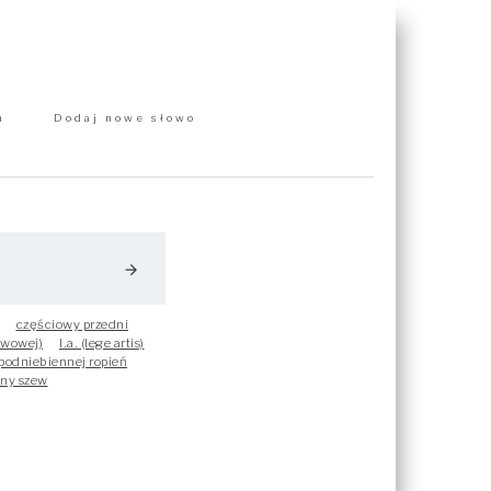
m
Dodaj nowe słowo
arrow_forward
częściowy przedni
hwowej)
l.a. (lege artis)
-podniebiennej ropień
ny szew