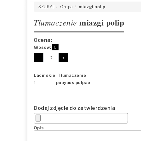
SZUKAJ
Grupa
miazgi polip
miazgi polip
Tłumaczenie
Ocena:
Głosów:
0
-
+
Łacińskie Tłumaczenie
1
popypus pulpae
Dodaj zdjęcie do zatwierdzenia
Opis