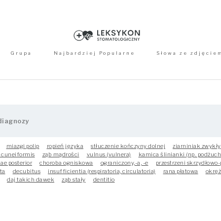
Grupa
Najbardziej Popularne
Słowa ze zdjęcie
miazgi polip
ropień języka
stłuczenie kończyny dolnej
ziarniniak zwykły
s cuneiformis
ząb mądrości
vulnus (vulnera)
kamica ślinianki (np. podżuc
ae posterior
choroba ogniskowa
ograniczony,-a, -e
przestrzeni skrzydłowo
ta
decubitus
insufficientia (respiratoria, circulatoria)
rana płatowa
okręż
daj takich dawek
ząb stały
dentitio