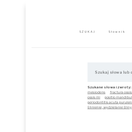
SZUKAJ
Słownik
Szukane słowa i zwroty:
mesiodens
fractura ossi
ossis ilii
positio mandibul
periodontitis acuta purulen
ślinienie, wydzielanie śliny