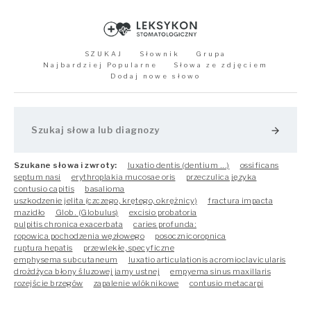
SZUKAJ
Słownik
Grupa
Najbardziej Popularne
Słowa ze zdjęciem
Dodaj nowe słowo
arrow_forward
Szukane słowa i zwroty:
luxatio dentis (dentium ...)
ossificans
septum nasi
erythroplakia mucosae oris
przeczulica języka
contusio capitis
basalioma
uszkodzenie jelita (czczego, krętego, okrężnicy)
fractura impacta
mazidło
Glob. (Globulus)
excisio probatoria
pulpitis chronica exacerbata
caries profunda:
ropowica pochodzenia węzłowego
posocznicoropnica
ruptura hepatis
przewlekłe, specyficzne
emphysema subcutaneum
luxatio articulationis acromioclavicularis
drożdżyca błony śluzowej jamy ustnej
empyema sinus maxillaris
rozejście brzegów
zapalenie wlóknikowe
contusio metacarpi