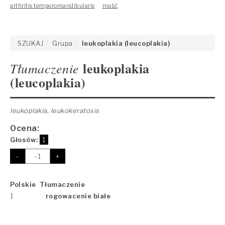
arthritis temporomandibularis
maść
SZUKAJ
Grupa
leukoplakia (leucoplakia)
leukoplakia
Tłumaczenie
(leucoplakia)
leukoplakia, leukokeratosis
Ocena:
Głosów:
1
-
+
Polskie Tłumaczenie
1
rogowacenie białe