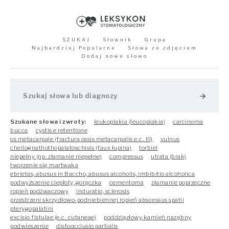
SZUKAJ
Słownik
Grupa
Najbardziej Popularne
Słowa ze zdjęciem
Dodaj nowe słowo
arrow_forward
Szukane słowa i zwroty:
leukoplakia (leucoplakia)
carcinoma
bucca
cystis e retentione
os metacarpale (fractura ossis metacarpalis e.c. III)
vulnus
cheilognathothopalatoschisis (faux łupina)
torbiel
niepełny (np. złamanie niepełne)
compressus
utrata (brak)
tworzenie się martwaka
ebrietas, abusus in Baccho, abusus alcoholis, imbibitio alcoholica
podwyższenie ciepłoty, gorączka
cementoma
złamanie poprzeczne
ropień podżwaczowy
induratio, sclerosis
przestrzeni skrzydłowo-podniebiennej ropień abscessus spatii
pterygopalatini
excisio fistulae (e.c. cutaneae)
poddziązłowy kamień nazębny
podwieszenie
distoocclusio partialis