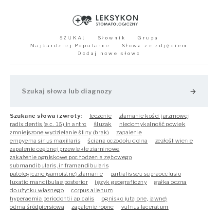
SZUKAJ
Słownik
Grupa
Najbardziej Popularne
Słowa ze zdjęciem
Dodaj nowe słowo
arrow_forward
Szukane słowa i zwroty:
leczenie
złamanie kości jarzmowej
radix dentis (e.c. 16) in antro
śluzak
niedomykalność powiek
zmniejszone wydzielanie śliny (brak)
zapalenie
empyema sinus maxillaris
ściana oczodołu dolna
zezłośliwienie
zapalenie ozębnej przewlekłe ziarninowe
zakażenie ogniskowe pochodzenia zębowego
submandibularis, inframandibularis
patologiczne (samoistne) złamanie
partialis seu supraocclusio
luxatio mandibulae posterior
język geograficzny
gałka oczna
do użytku własnego
corpus alienum
hyperaemia periodontii apicalis
ognisko (utajone, jawne)
odma śródpiersiowa
zapalenie ropne
vulnus laceratum