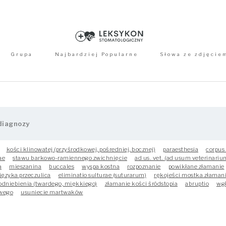
Grupa
Najbardziej Popularne
Słowa ze zdjęcie
kości klinowatej (przyśrodkowej, pośredniej, bocznej)
paraesthesia
corpus 
ae
stawu barkowo-ramiennego zwichnięcie
ad us. vet. (ad usum veterinariu
a
mieszanina
buccales
wyspa kostna
rozpoznanie
powikłane złamanie
języka przeczulica
eliminatio sulturae (suturarum)
rękojeści mostka złaman
odniebienia (twardego, miękkiego)
złamanie kości śródstopia
abruptio
wgł
owego
usuniecie martwaków