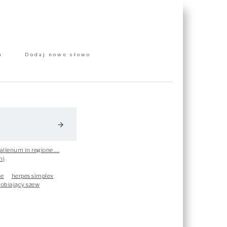
m
Dodaj nowe słowo
arrow_forward
alienum in regione ...
m)
ie
herpes simplex
obiający szew