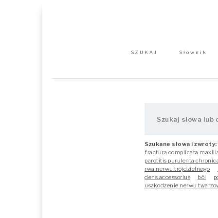
SZUKAJ
Słownik
Szukane słowa i zwroty:
fractura complicata maxill
parotitis purulenta chronic
rwa nerwu trójdzielnego
dens accessorius
ból
p
uszkodzenie nerwu twarz