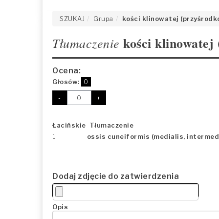
SZUKAJ
Grupa
kości klinowatej (przyśrodko
kości klinowatej
Tłumaczenie
Ocena:
Głosów:
0
-
+
Łacińskie Tłumaczenie
1
ossis cuneiformis (medialis, intermedii
Dodaj zdjęcie do zatwierdzenia
Opis