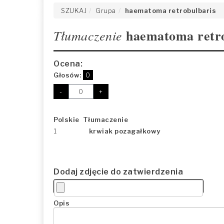
SZUKAJ
Grupa
haematoma retrobulbaris
haematoma retro
Tłumaczenie
Ocena:
Głosów:
0
-
+
Polskie Tłumaczenie
1
krwiak pozagałkowy
Dodaj zdjęcie do zatwierdzenia
Opis