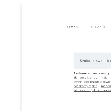
SZUKAJ
Słownik
Szukane słowa i zwroty:
złamanie kręgu ...
rak
wywinięcie brzegów powie
podskórny ropień
mandib
ad us. exter. (ad usum ext