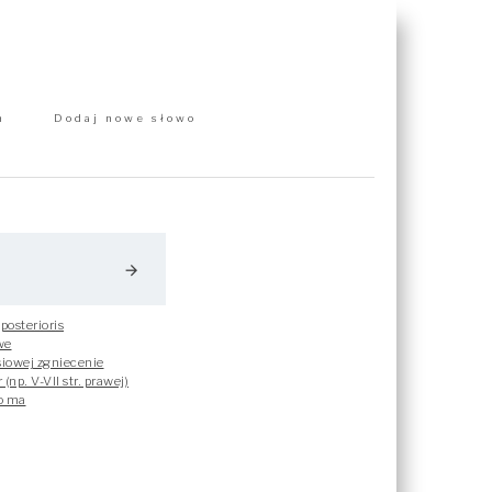
m
Dodaj nowe słowo
arrow_forward
posterioris
we
rsiowej zgniecenie
(np. V-VII str. prawej)
o ma