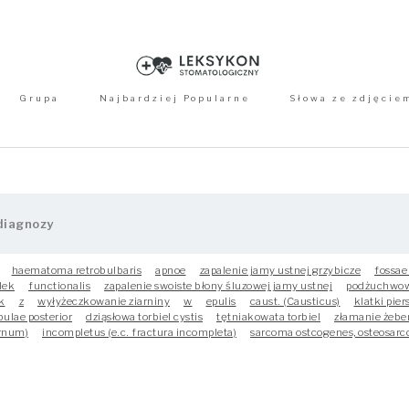
Grupa
Najbardziej Popularne
Słowa ze zdjęcie
haematoma retrobulbaris
apnoe
zapalenie jamy ustnej grzybicze
fossae 
lek
functionalis
zapalenie swoiste błony śluzowej jamy ustnej
podżuchwo
k
z
wyłyżeczkowanie ziarniny
w
epulis
caust. (Causticus)
klatki pie
ulae posterior
dziąsłowa torbiel cystis
tętniakowata torbiel
złamanie żeber 
ernum)
incompletus (e.c. fractura incompleta)
sarcoma ostcogenes, osteosarc