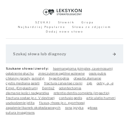
SZUKAJ
Słownik
Grupa
Najbardziej Popularne
Słowa ze zdjęciem
Dodaj nowe słowo
arrow_forward
Szukane słowa i zwroty:
haemangioma (simplex, cavernosum)
osłabienie słuchu
znieczulenie ogólne wziewne
ossis pubis
chłonny (prosty, jamisty)
hypertrophia
otwarte złamanie
cystis mediana palati
fractura calvariae cranii
ząb
ostry, -a, -e
Empl. (Emplastrum)
Dentis2
odontectomia
złamanie kości nadgarstka
retentio dentis completa (impactio)
fractura costae (e.c. V dextrae)
contusio pedis
articulatio humeri
uszkodzenie jelita
fluxus, rhoea (e.c. pyorrhoea)
zapalenie tkanek okołostawowych
rana języka
głowa
sutura invaginans